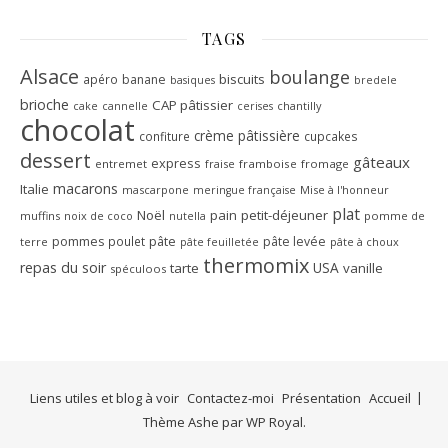
TAGS
Alsace
boulange
biscuits
apéro
banane
basiques
bredele
brioche
CAP pâtissier
chantilly
cake
cannelle
cerises
chocolat
crème pâtissière
confiture
cupcakes
dessert
gâteaux
express
entremet
fraise
framboise
fromage
macarons
Italie
mascarpone
Mise à l'honneur
meringue française
plat
Noël
pain
petit-déjeuner
muffins
noix de coco
pomme de
nutella
pâte
pommes
poulet
pâte levée
terre
pâte à choux
pâte feuilletée
thermomix
repas du soir
USA
tarte
vanille
spéculoos
Liens utiles et blog à voir
Contactez-moi
Présentation
Accueil
Thème Ashe par
WP Royal
.