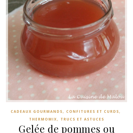
,
,
CADEAUX GOURMANDS
CONFITURES ET CURDS
,
THERMOMIX
TRUCS ET ASTUCES
Gelée de pommes ou