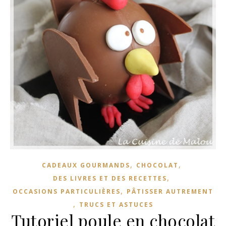
,
,
CADEAUX GOURMANDS
CHOCOLAT
,
DES LIVRES ET DES RECETTES
,
OCCASIONS PARTICULIÈRES
PÂTISSER AUTREMENT
,
TRUCS ET ASTUCES
Tutoriel poule en chocolat