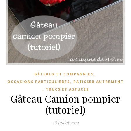
,
GÂTEAUX ET COMPAGNIES
,
OCCASIONS PARTICULIÈRES
PÂTISSER AUTREMENT
,
TRUCS ET ASTUCES
Gâteau Camion pompier
(tutoriel)
18 juillet 2014