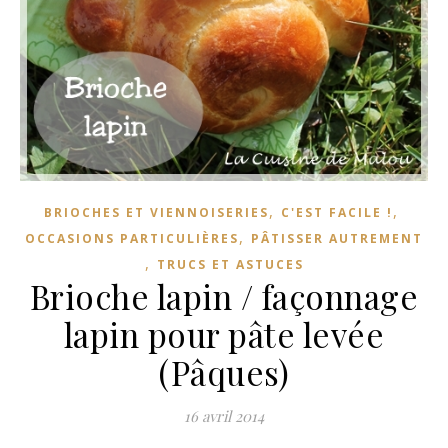
,
,
BRIOCHES ET VIENNOISERIES
C'EST FACILE !
,
OCCASIONS PARTICULIÈRES
PÂTISSER AUTREMENT
,
TRUCS ET ASTUCES
Brioche lapin / façonnage
lapin pour pâte levée
(Pâques)
16 avril 2014