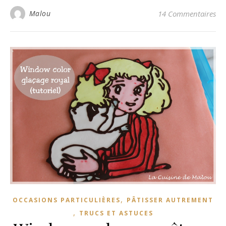
Malou
14 Commentaires
,
OCCASIONS PARTICULIÈRES
PÂTISSER AUTREMENT
,
TRUCS ET ASTUCES