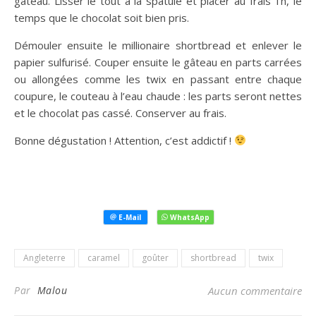
gâteau. Lisser le tout à la spatule et placer au frais 1h, le
temps que le chocolat soit bien pris.
Démouler ensuite le millionaire shortbread et enlever le
papier sulfurisé. Couper ensuite le gâteau en parts carrées
ou allongées comme les twix en passant entre chaque
coupure, le couteau à l’eau chaude : les parts seront nettes
et le chocolat pas cassé. Conserver au frais.
Bonne dégustation ! Attention, c’est addictif !
Angleterre
caramel
goûter
shortbread
twix
Par
Malou
Aucun commentaire