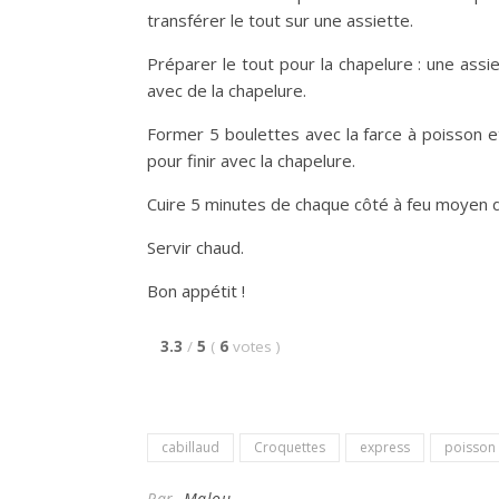
transférer le tout sur une assiette.
Préparer le tout pour la chapelure : une assie
avec de la chapelure.
Former 5 boulettes avec la farce à poisson et
pour finir avec la chapelure.
Cuire 5 minutes de chaque côté à feu moyen da
Servir chaud.
Bon appétit !
3.3
/
5
(
6
votes
)
cabillaud
Croquettes
express
poisson
Par
Malou