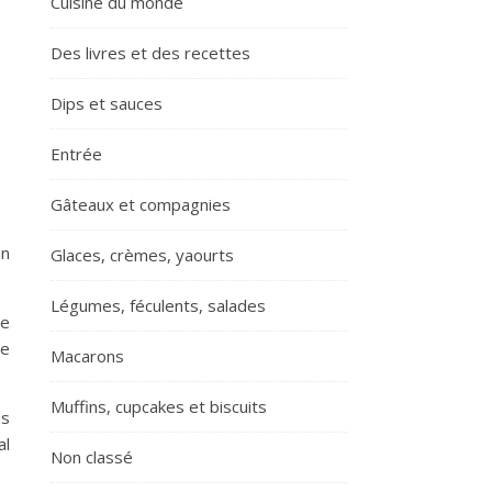
Cuisine du monde
Des livres et des recettes
Dips et sauces
Entrée
Gâteaux et compagnies
un
Glaces, crèmes, yaourts
Légumes, féculents, salades
te
de
Macarons
Muffins, cupcakes et biscuits
is
al
Non classé