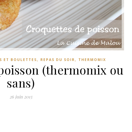
,
,
S ET BOULETTES
REPAS DU SOIR
THERMOMIX
 poisson (thermomix ou
sans)
26 juin 2015