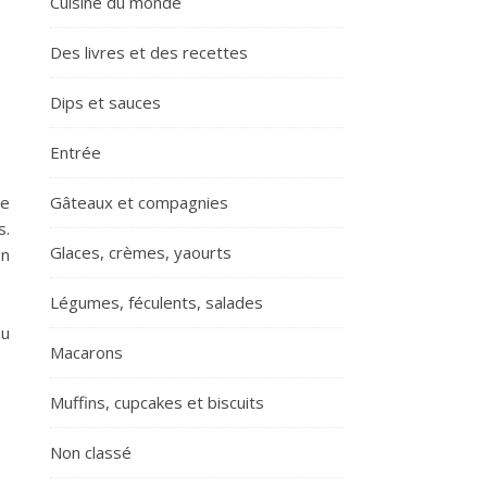
Cuisine du monde
Des livres et des recettes
Dips et sauces
Entrée
je
Gâteaux et compagnies
s.
Glaces, crèmes, yaourts
on
Légumes, féculents, salades
du
Macarons
Muffins, cupcakes et biscuits
Non classé