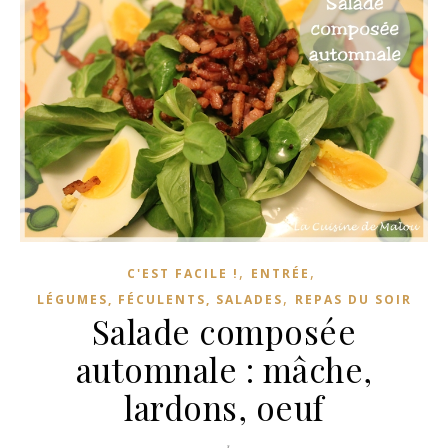
,
,
C'EST FACILE !
ENTRÉE
,
LÉGUMES, FÉCULENTS, SALADES
REPAS DU SOIR
Salade composée
automnale : mâche,
lardons, oeuf